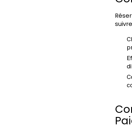
Réser
suivre
C
p
E
d
C
c
Com
Pa