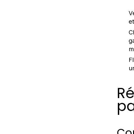
V
e
C
g
m
Fl
u
Ré
pa
Co