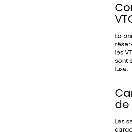
Com
VT
La pr
réser
les V
sont 
luxe.
Car
de
Les s
carac