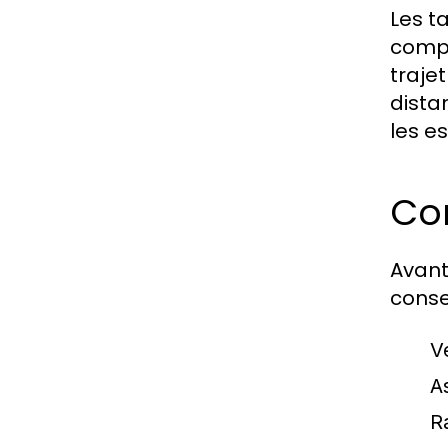
Les ta
compte
traje
dista
les e
Con
Avant
consei
V
A
R