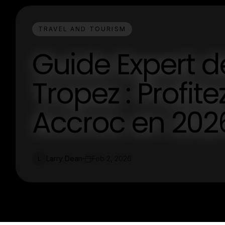
TRAVEL AND TOURISM
Guide Expert d
Tropez : Profi
Accroc en 202
Larry Dean
Feb 2, 2026
L