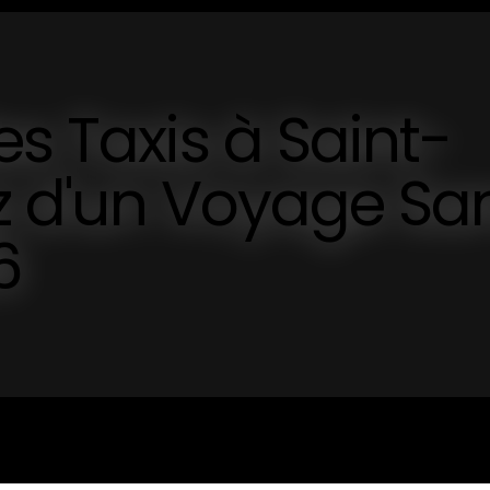
es Taxis à Saint-
tez d'un Voyage Sa
6