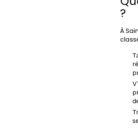
Que
?
À Sai
class
Ta
r
pr
V
p
d
T
s